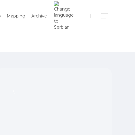
search
s
Mapping
Archive
Menu
.
.